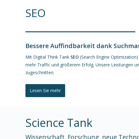
SEO
Bessere Auffindbarkeit dank
Suchmas
Mit Digital Think Tank
SEO
(S
earch
E
ngine
O
ptimization
)
mehr Traffic und größerem Erfolg. Unsere Leistungen 
zugeschnitten.
Lesen Sie mehr
Science Tank
Wissenschaft, Forschung, neue Techn