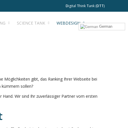
D
igital
T
hink
T
ank (
DTT
)
ING
SCIENCE TANK
WEBDESIGN
German
ne Möglichkeiten gibt, das Ranking Ihrer Webseite bei
um kümmern sollen?
 Hand. Wir sind Ihr zuverlässiger Partner vom ersten
t