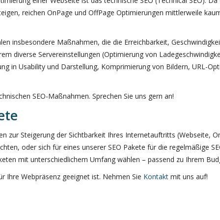
timierung einer Webseite ist das technische SEO (Technical SEO). D
teigen, reichen OnPage und OffPage Optimierungen mittlerweile kau
n insbesondere Maßnahmen, die die Erreichbarkeit, Geschwindigkeit 
erem diverse Servereinstellungen (Optimierung von Ladegeschwindigk
ng in Usability und Darstellung, Komprimierung von Bildern, URL-Opt
technischen SEO-Maßnahmen. Sprechen Sie uns gern an!
ete
 zur Steigerung der Sichtbarkeit Ihres Internetauftritts (Webseite, O
hten, oder sich für eines unserer SEO Pakete für die regelmäßige SE
aketen mit unterschiedlichem Umfang wählen – passend zu Ihrem Bud
für Ihre Webpräsenz geeignet ist. Nehmen Sie
Kontakt
mit uns auf!