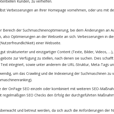
entiellen Kunden, zu verhelfen.
selbst Verbesserungen an Ihrer Homepage vornehmen, oder uns mit
r Bereich der Suchmaschinenoptimierung, bei dem Änderungen an Aufb
so Optimierungen an der Webseite an sich. Verbesserungen in dies
Nutzerfreundlichkeit) einer Webseite.
gut strukturierter und einzigartiger Content (Texte, Bilder, Videos, …)
ngebote zur Verfügung zu stellen, nach denen sie suchen. Dies schaff
n Text integriert, sowie unter anderem die URL-Struktur, Meta-Tags un
ndig, um das Crawling und die Indexierung der Suchmaschinen zu v
chmaschinenranking).
ine der OnPage SEO einzeln oder kombiniert mit weiteren SEO-Maßnah
it regelmäßigen SEO Checks den Erfolg der durchgeführten Maßnahmen
überwacht und betreut werden, da sich auch die Anforderungen der N