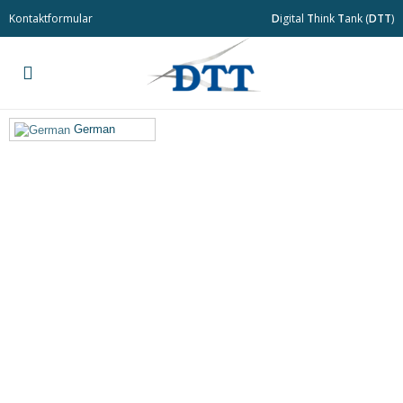
Kontaktformular
D
igital
T
hink
T
ank (
DTT
)
German