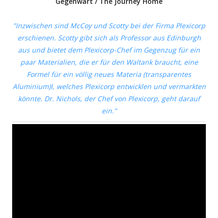
Gegenwart / The Journey Home
"Inzwischen sind McCoy und Scotty bei der Firma Plexicorp
erschienen. Scotty gibt sich als Professor aus Edinburgh
aus und bietet dem Plexicorp-Chef im Gegenzug für ein
paar Materialien, die er für den Waltank braucht, eine
Formel für ein völlig neues Materia (transparentes
Aluminium)l, welches Plexicorp entwicklen und vermarkten
könnte. Dr. Nichols, der Chef von Plexicorp, geht darauf
ein."