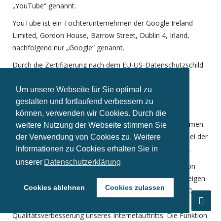
„YouTube“ genannt.
YouTube ist ein Tochterunternehmen der Google Ireland
Limited, Gordon House, Barrow Street, Dublin 4, Irland,
nachfolgend nur „Google“ genannt.
Durch die Zertifizierung nach dem EU-US-Datenschutzschild
(„EU-US Privacy Shield“)
Um unsere Webseite für Sie optimal zu
https://www.privacyshield.gov/participant?
gestalten und fortlaufend verbessern zu
id=a2zt000000001L5AAI&status=Active
können, verwenden wir Cookies. Durch die
garantiert Google und damit auch das Tochterunternehmen
weitere Nutzung der Webseite stimmen Sie
YouTube, dass die Datenschutzvorgaben der EU auch bei der
der Verwendung von Cookies zu. Weitere
Verarbeitung von Daten in den USA eingehalten werden.
Informationen zu Cookies erhalten Sie in
unserer
Datenschutzerklärung
Wir nutzen YouTube im Zusammenhang mit der Funktion
„Erweiterter Datenschutzmodus“, um Ihnen Videos anzeigen
Cookies ablehnen
Cookies zulassen
zu können. Rechtsgrundlage ist Art. 6 Abs. 1 lit. f) DSGVO.
Unser berechtigtes Interesse liegt in der
Qualitätsverbesserung unseres Internetauftritts. Die Funktion