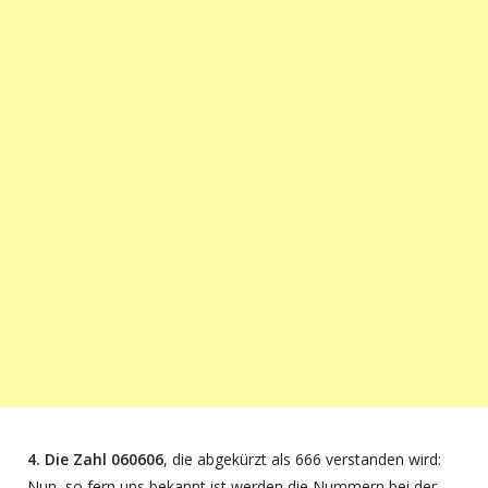
4. Die Zahl 060606
, die abgekürzt als 666 verstanden wird:
Nun, so fern uns bekannt ist werden die Nummern bei der