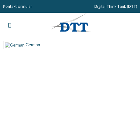
Kontaktformular
D
igital
T
hink
T
ank (
DTT
)
German