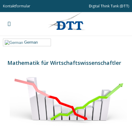
Kontaktformular
D
igital
T
hink
T
ank (
DTT
)
German
Mathematik für Wirtschaftswissenschaftler